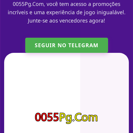
0055Pg.Com, você tem acesso a promoções
incríveis e uma experiência de jogo inigualável.
Junte-se aos vencedores agora!
SEGUIR NO TELEGRAM