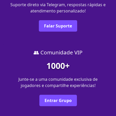
Suporte direto via Telegram, respostas rápidas e
atendimento personalizado!
Falar Suporte
👥 Comunidade VIP
1000+
Junte-se a uma comunidade exclusiva de
jogadores e compartilhe experiências!
Entrar Grupo