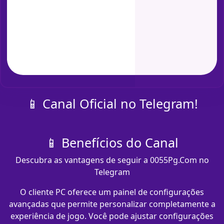
📱 Canal Oficial no Telegram!
📱 Benefícios do Canal
Descubra as vantagens de seguir a 0055Pg.Com no
Telegram
O cliente PC oferece um painel de configurações
avançadas que permite personalizar completamente a
experiência de jogo. Você pode ajustar configurações