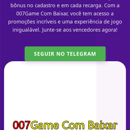
bônus no cadastro e em cada recarga. Com a
007Game Com Baixar, você tem acesso a
promoções incríveis e uma experiência de jogo
inigualável. Junte-se aos vencedores agora!
SEGUIR NO TELEGRAM