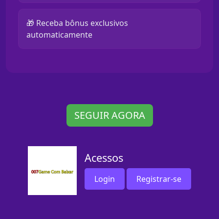
🎁 Receba bônus exclusivos
automaticamente
SEGUIR AGORA
Acessos
Login
Registrar-se