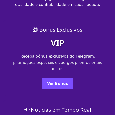
qualidade e confiabilidade em cada rodada.
🎁 Bônus Exclusivos
VIP
Receba bônus exclusivos do Telegram,
promoções especiais e códigos promocionais
únicos!
Ver Bônus
📢 Notícias em Tempo Real