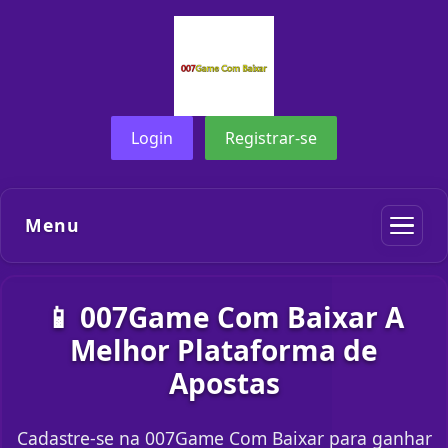
Login
Registrar-se
Menu
📱 007Game Com Baixar A
Melhor Plataforma de
Apostas
Cadastre-se na 007Game Com Baixar para ganhar