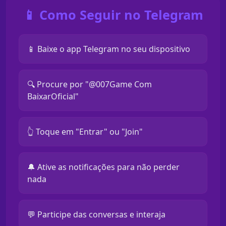
📱 Como Seguir no Telegram
📱 Baixe o app Telegram no seu dispositivo
🔍 Procure por "@007Game Com
BaixarOficial"
👆 Toque em "Entrar" ou "Join"
🔔 Ative as notificações para não perder
nada
💬 Participe das conversas e interaja