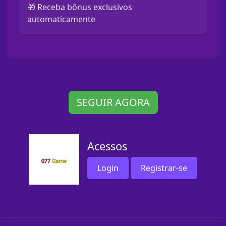
🎁 Receba bônus exclusivos
automaticamente
SEGUIR AGORA
Acessos
Login
Registrar-se