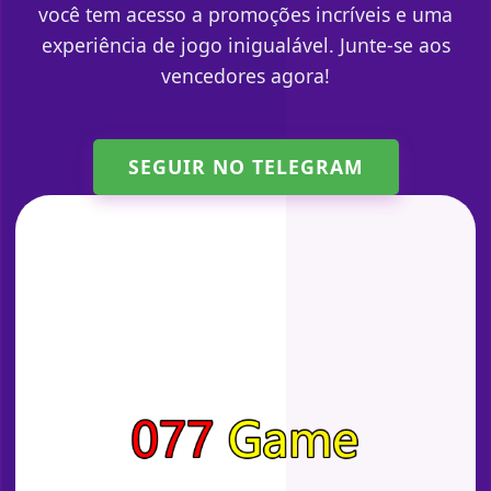
você tem acesso a promoções incríveis e uma
experiência de jogo inigualável. Junte-se aos
vencedores agora!
SEGUIR NO TELEGRAM