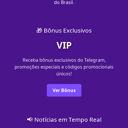
do Brasil.
🎁 Bônus Exclusivos
VIP
Receba bônus exclusivos do Telegram,
promoções especiais e códigos promocionais
únicos!
Ver Bônus
📢 Notícias em Tempo Real