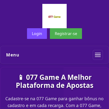
Login
Registrar-se
Menu
📱 077 Game A Melhor
Plataforma de Apostas
Cadastre-se na 077 Game para ganhar bônus no
cadastro e em cada recarga. Com a 077 Game,