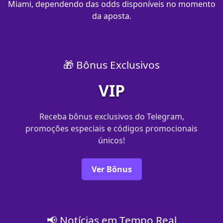
Miami, dependendo das odds disponíveis no momento
da aposta.
🎁 Bônus Exclusivos
VIP
Receba bônus exclusivos do Telegram,
promoções especiais e códigos promocionais
únicos!
Ver Bônus
📢 Notícias em Tempo Real