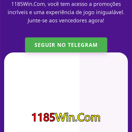
1185Win.Com, você tem acesso a promoções
incríveis e uma experiência de jogo inigualável.
Junte-se aos vencedores agora!
SEGUIR NO TELEGRAM