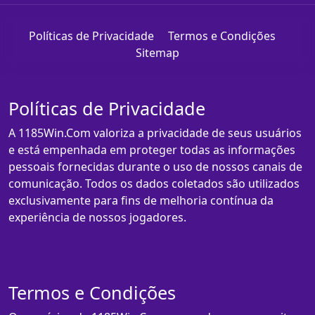
Políticas de Privacidade
Termos e Condições
Sitemap
Políticas de Privacidade
A 1185Win.Com valoriza a privacidade de seus usuários
e está empenhada em proteger todas as informações
pessoais fornecidas durante o uso de nossos canais de
comunicação. Todos os dados coletados são utilizados
exclusivamente para fins de melhoria contínua da
experiência de nossos jogadores.
Termos e Condições