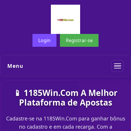
Login
Registrar-se
Menu
📱 1185Win.Com A Melhor
Plataforma de Apostas
Cadastre-se na 1185Win.Com para ganhar bônus
no cadastro e em cada recarga. Com a