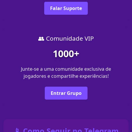
Falar Suporte
👥 Comunidade VIP
1000+
Junte-se a uma comunidade exclusiva de
jogadores e compartilhe experiências!
Entrar Grupo
📱 Como Seguir no Telegram