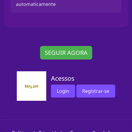
automaticamente
SEGUIR AGORA
Acessos
Login
Registrar-se