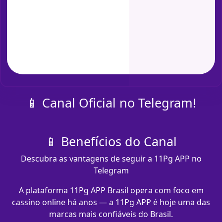
📱 Canal Oficial no Telegram!
📱 Benefícios do Canal
Descubra as vantagens de seguir a 11Pg APP no
Telegram
A plataforma 11Pg APP Brasil opera com foco em
cassino online há anos — a 11Pg APP é hoje uma das
marcas mais confiáveis do Brasil.