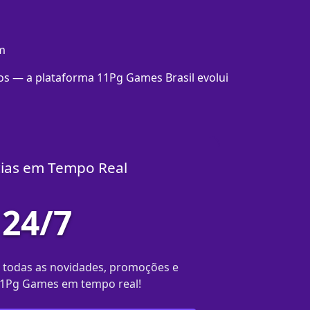
m
os — a plataforma 11Pg Games Brasil evolui
cias em Tempo Real
24/7
e todas as novidades, promoções e
11Pg Games em tempo real!