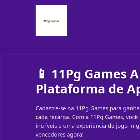
📱 11Pg Games A
Plataforma de A
Cadastre-se na 11Pg Games para ganha
cada recarga. Com a 11Pg Games, você
incríveis e uma experiência de jogo inig
vencedores agora!