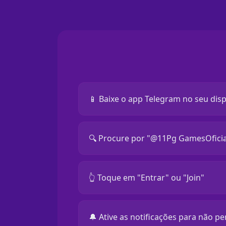
📱 Baixe o app Telegram no seu disp
🔍 Procure por "@11Pg GamesOficia
👆 Toque em "Entrar" ou "Join"
🔔 Ative as notificações para não p