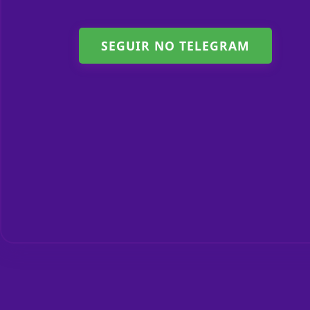
SEGUIR NO TELEGRAM