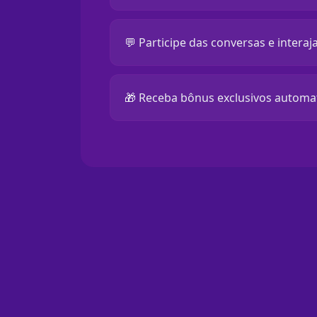
💬 Participe das conversas e interaj
🎁 Receba bônus exclusivos autom