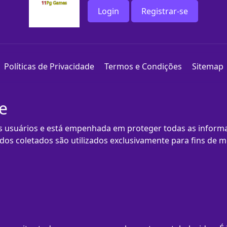
Login
Registrar-se
Políticas de Privacidade
Termos e Condições
Sitemap
de
us usuários e está empenhada em proteger todas as inform
os coletados são utilizados exclusivamente para fins de m