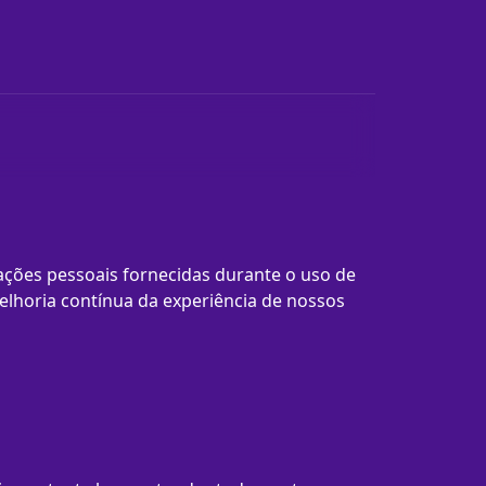
ações pessoais fornecidas durante o uso de
elhoria contínua da experiência de nossos