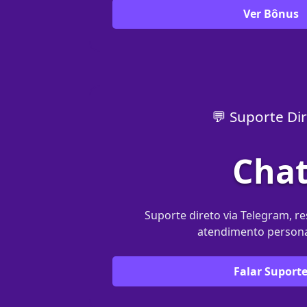
Ver Bônus
💬 Suporte Di
Cha
Suporte direto via Telegram, r
atendimento persona
Falar Suport