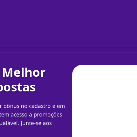
 Melhor
postas
r bônus no cadastro e em
 tem acesso a promoções
ualável. Junte-se aos