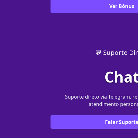
Ver Bônus
💬 Suporte Di
Cha
Suporte direto via Telegram, r
atendimento persona
Falar Suport