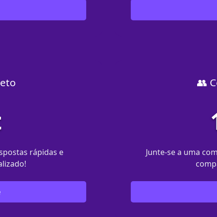
reto
👥 
t
espostas rápidas e
Junte-se a uma com
lizado!
compa
e