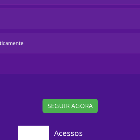
a
aticamente
SEGUIR AGORA
Acessos