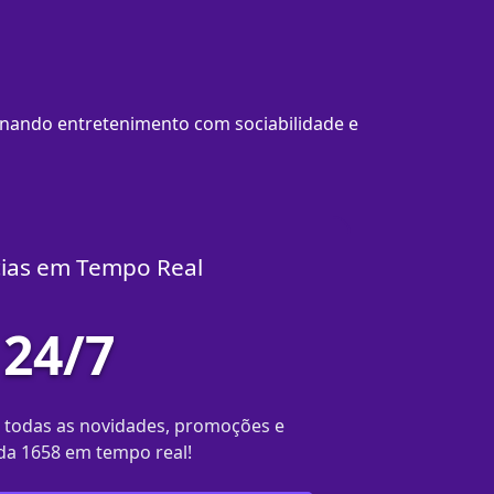
inando entretenimento com sociabilidade e
cias em Tempo Real
24/7
e todas as novidades, promoções e
da 1658 em tempo real!