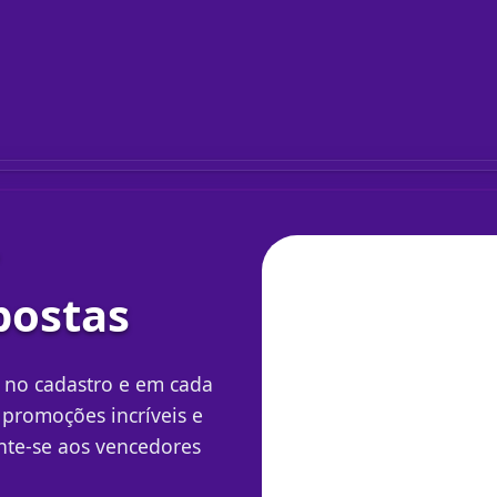
postas
 no cadastro e em cada
 promoções incríveis e
unte-se aos vencedores