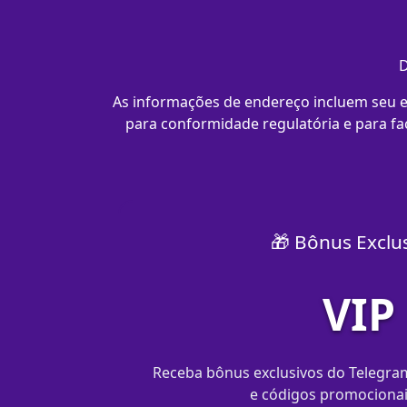
D
As informações de endereço incluem seu en
para conformidade regulatória e para fac
🎁 Bônus Exclu
VIP
Receba bônus exclusivos do Telegra
e códigos promocionai