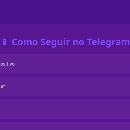
📱 Como Seguir no Telegram
ositivo
al"