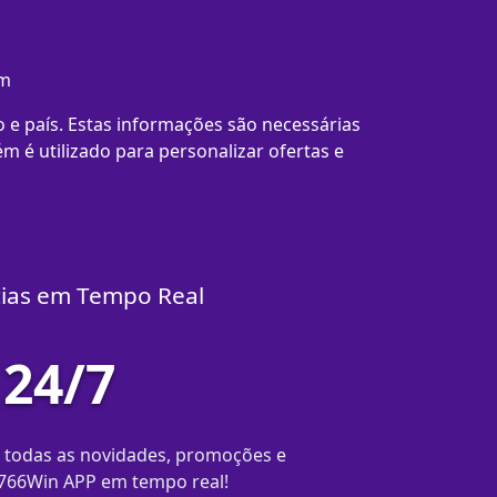
am
 e país. Estas informações são necessárias
m é utilizado para personalizar ofertas e
cias em Tempo Real
24/7
e todas as novidades, promoções e
766Win APP em tempo real!