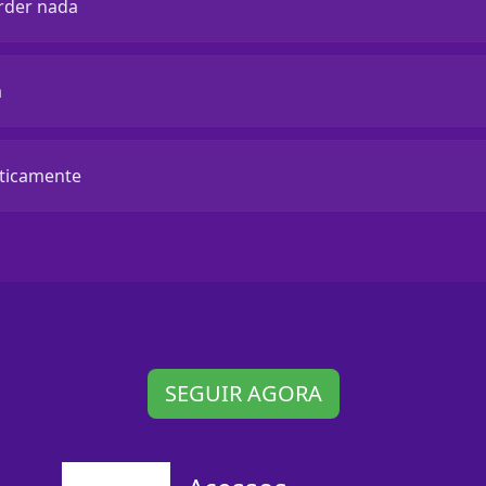
erder nada
a
aticamente
SEGUIR AGORA