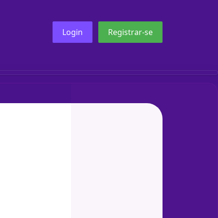
Login
Registrar-se