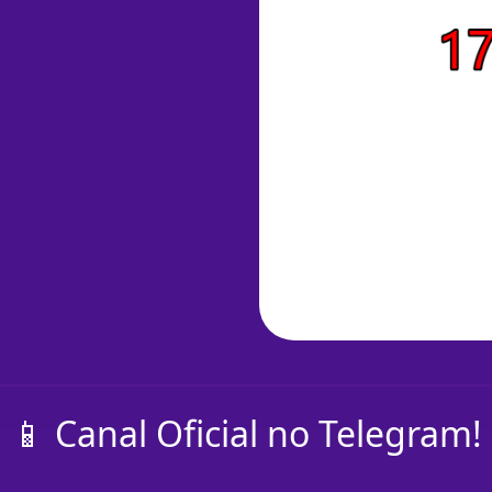
📱 Canal Oficial no Telegram!