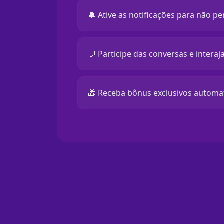
🔔 Ative as notificações para não p
💬 Participe das conversas e interaj
🎁 Receba bônus exclusivos autom