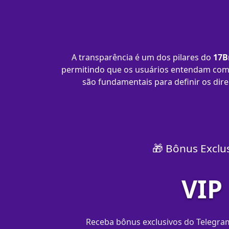
A transparência é um dos pilares do
17B
permitindo que os usuários entendam como 
são fundamentais para definir os dir
🎁 Bônus Exclu
VIP
Receba bônus exclusivos do Telegra