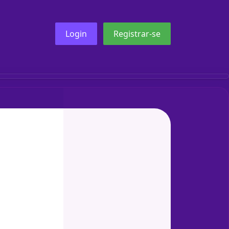
Login
Registrar-se