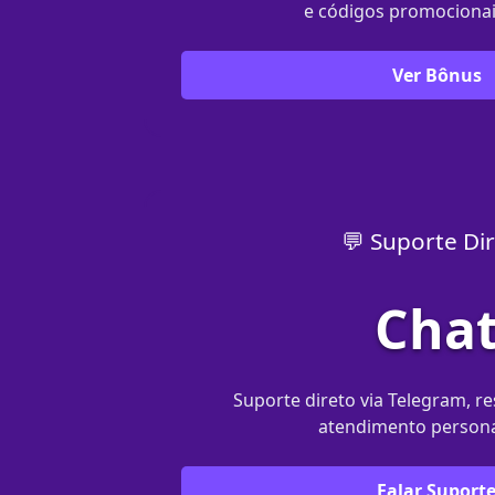
e códigos promocionai
Ver Bônus
💬 Suporte Di
Cha
Suporte direto via Telegram, r
atendimento persona
Falar Suport