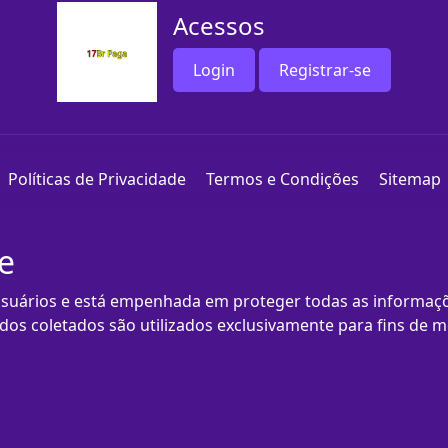
Acessos
Login
Registrar-se
Políticas de Privacidade
Termos e Condições
Sitemap
de
 usuários e está empenhada em proteger todas as informaç
os coletados são utilizados exclusivamente para fins de m