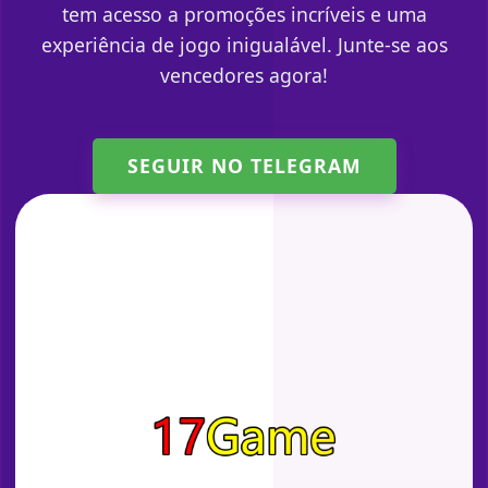
tem acesso a promoções incríveis e uma
experiência de jogo inigualável. Junte-se aos
vencedores agora!
SEGUIR NO TELEGRAM