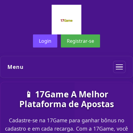
Login
Registrar-se
Menu
📱 17Game A Melhor
Plataforma de Apostas
Cadastre-se na 17Game para ganhar bônus no
cadastro e em cada recarga. Com a 17Game, você