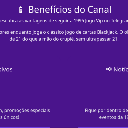
📱 Benefícios do Canal
escubra as vantagens de seguir a 1996 Jogo Vip no Telegr
ores enquanto joga o clássico jogo de cartas Blackjack. O 
de 21 do que a mão do crupiê, sem ultrapassar 21.
sivos
📢 Notí
m, promoções especiais
Fique por dentro d
s únicos!
eventos da 1