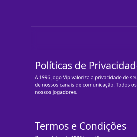
Políticas de Privacida
A 1996 Jogo Vip valoriza a privacidade de 
de nossos canais de comunicação. Todos os 
nossos jogadores.
Termos e Condições