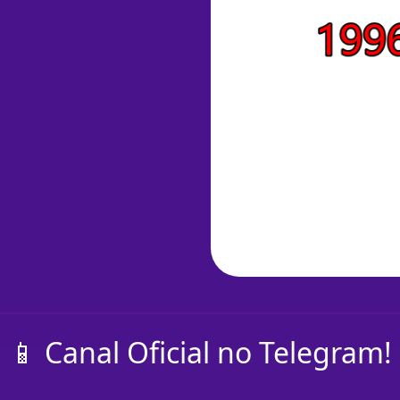
📱 Canal Oficial no Telegram!