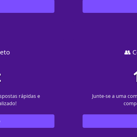
reto
👥 
t
espostas rápidas e
Junte-se a uma com
lizado!
compa
e