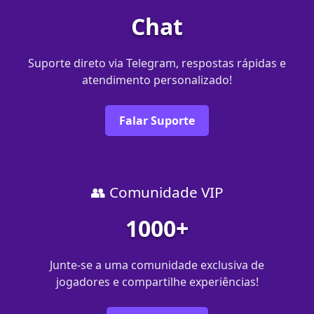
Chat
Suporte direto via Telegram, respostas rápidas e
atendimento personalizado!
Falar Suporte
👥 Comunidade VIP
1000+
Junte-se a uma comunidade exclusiva de
jogadores e compartilhe experiências!