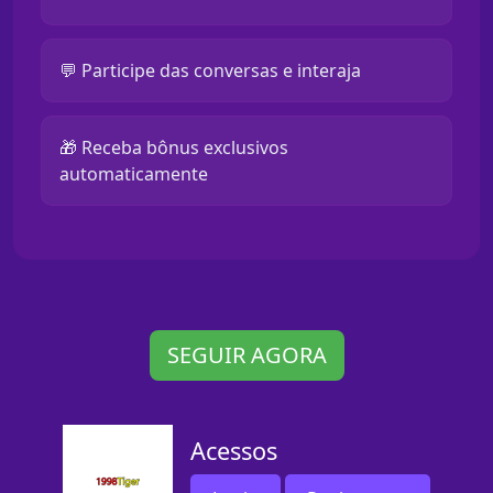
💬 Participe das conversas e interaja
🎁 Receba bônus exclusivos
automaticamente
SEGUIR AGORA
Acessos