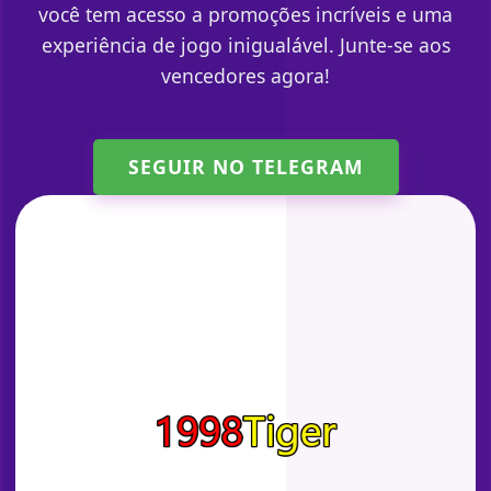
você tem acesso a promoções incríveis e uma
experiência de jogo inigualável. Junte-se aos
vencedores agora!
SEGUIR NO TELEGRAM