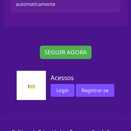
automaticamente
SEGUIR AGORA
Acessos
Login
Registrar-se