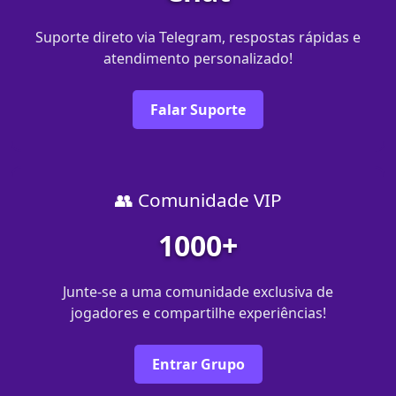
Suporte direto via Telegram, respostas rápidas e
atendimento personalizado!
Falar Suporte
👥 Comunidade VIP
1000+
Junte-se a uma comunidade exclusiva de
jogadores e compartilhe experiências!
Entrar Grupo