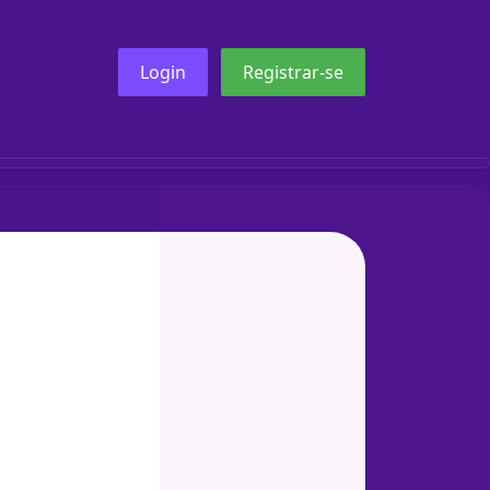
Login
Registrar-se