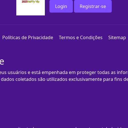
Login
Registrar-se
Políticas de Privacidade
Termos e Condições
Sitemap
de
seus usuários e está empenhada em proteger todas as info
dados coletados são utilizados exclusivamente para fins d