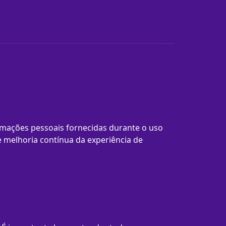
rmações pessoais fornecidas durante o uso
e melhoria contínua da experiência de