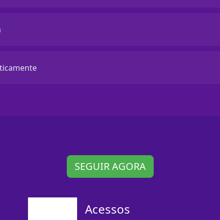
a
aticamente
SEGUIR AGORA
Acessos