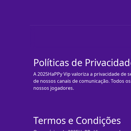
Políticas de Privacida
A 2025HaPPy Vip valoriza a privacidade de 
de nossos canais de comunicação. Todos os 
nossos jogadores.
Termos e Condições