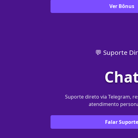
Ver Bônus
💬 Suporte Di
Cha
Suporte direto via Telegram, r
atendimento persona
Falar Suport