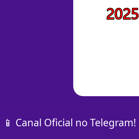
📱 Canal Oficial no Telegram!