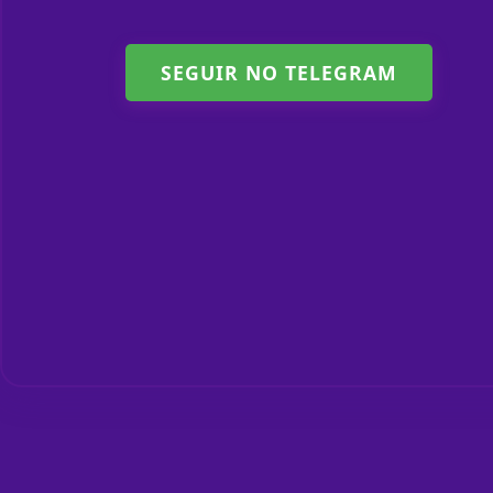
SEGUIR NO TELEGRAM