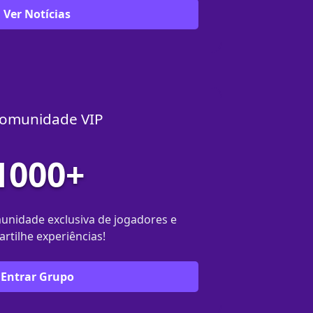
Ver Notícias
Comunidade VIP
1000+
unidade exclusiva de jogadores e
rtilhe experiências!
Entrar Grupo