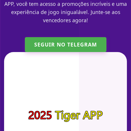
APP, você tem acesso a promoções incríveis e uma
experiência de jogo inigualável. Junte-se aos
vencedores agora!
SEGUIR NO TELEGRAM