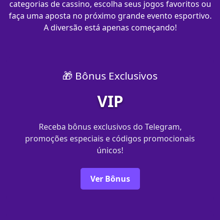
categorias de cassino, escolha seus jogos favoritos ou
faça uma aposta no próximo grande evento esportivo.
A diversão está apenas começando!
🎁 Bônus Exclusivos
VIP
Receba bônus exclusivos do Telegram,
promoções especiais e códigos promocionais
únicos!
Ver Bônus