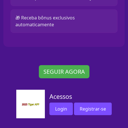
🎁 Receba bônus exclusivos
automaticamente
SEGUIR AGORA
Acessos
Login
Registrar-se