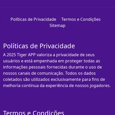
Políticas de Privacidade
Termos e Condições
Sitemap
Políticas de Privacidade
A 2025 Tiger APP valoriza a privacidade de seus
usuários e está empenhada em proteger todas as
informações pessoais fornecidas durante o uso de
nossos canais de comunicação. Todos os dados
coletados são utilizados exclusivamente para fins de
melhoria contínua da experiência de nossos jogadores.
Termos e Condições