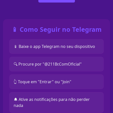
📱 Como Seguir no Telegram
📱 Baixe o app Telegram no seu dispositivo
🔍 Procure por "@211Br.ComOficial"
👆 Toque em "Entrar" ou "Join"
🔔 Ative as notificações para não perder
nada