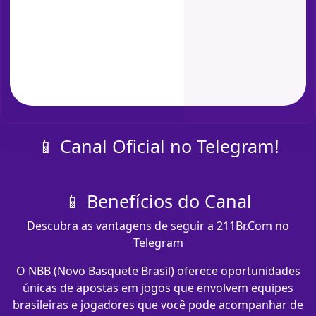
📱 Canal Oficial no Telegram!
📱 Benefícios do Canal
Descubra as vantagens de seguir a 211Br.Com no
Telegram
O NBB (Novo Basquete Brasil) oferece oportunidades
únicas de apostas em jogos que envolvem equipes
brasileiras e jogadores que você pode acompanhar de