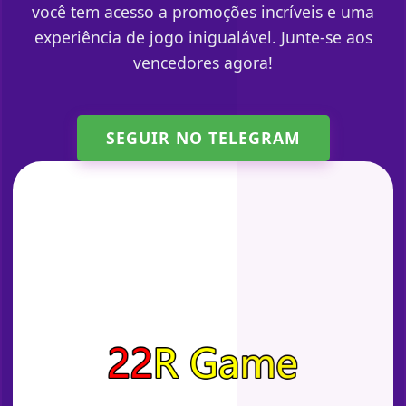
você tem acesso a promoções incríveis e uma
experiência de jogo inigualável. Junte-se aos
vencedores agora!
SEGUIR NO TELEGRAM