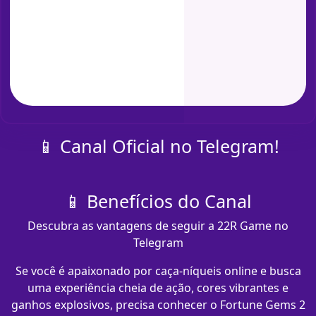
📱 Canal Oficial no Telegram!
📱 Benefícios do Canal
Descubra as vantagens de seguir a 22R Game no
Telegram
Se você é apaixonado por caça-níqueis online e busca
uma experiência cheia de ação, cores vibrantes e
ganhos explosivos, precisa conhecer o Fortune Gems 2