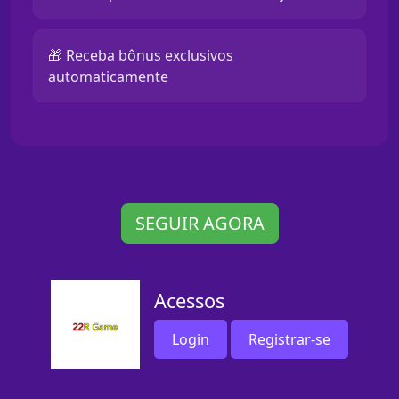
🎁 Receba bônus exclusivos
automaticamente
SEGUIR AGORA
Acessos
Login
Registrar-se