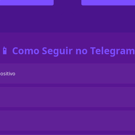
📱 Como Seguir no Telegram
ositivo