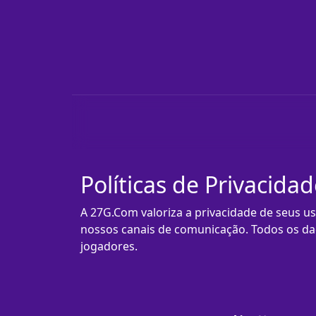
Políticas de Privacida
A 27G.Com valoriza a privacidade de seus 
nossos canais de comunicação. Todos os dad
jogadores.