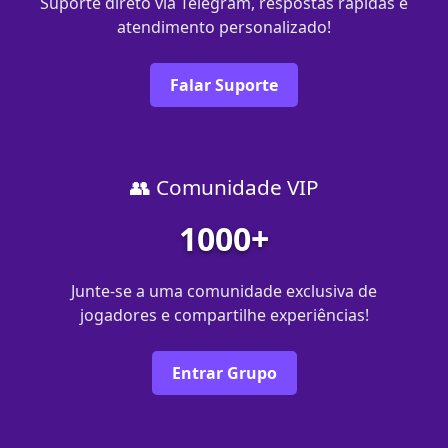
Suporte direto via Telegram, respostas rápidas e
atendimento personalizado!
Falar Suporte
👥 Comunidade VIP
1000+
Junte-se a uma comunidade exclusiva de
jogadores e compartilhe experiências!
Entrar Grupo