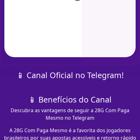
📱 Canal Oficial no Telegram!
📱 Benefícios do Canal
Descubra as vantagens de seguir a 28G Com Paga
Mesmo no Telegram
A 28G Com Paga Mesmo é a favorita dos jogadores
brasileiros por suas apostas acessíveis e retorno rápido