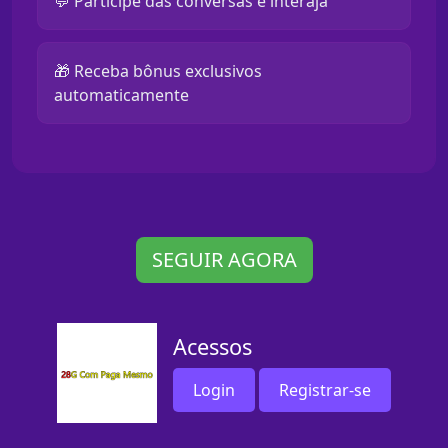
💬 Participe das conversas e interaja
🎁 Receba bônus exclusivos
automaticamente
SEGUIR AGORA
Acessos
Login
Registrar-se