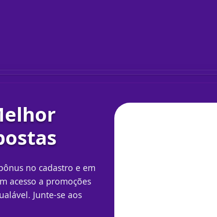
Melhor
postas
bônus no cadastro e em
em acesso a promoções
ualável. Junte-se aos