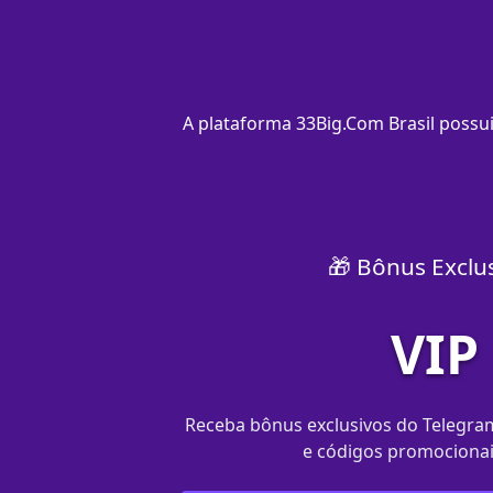
A plataforma 33Big.Com Brasil possu
🎁 Bônus Exclu
VIP
Receba bônus exclusivos do Telegra
e códigos promocionai