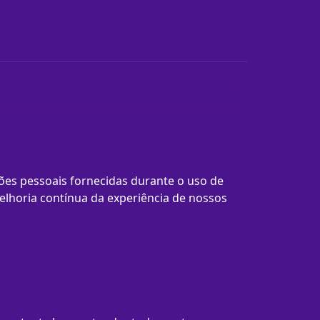
ões pessoais fornecidas durante o uso de
elhoria contínua da experiência de nossos