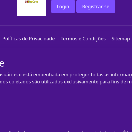
Login
Registrar-se
Políticas de Privacidade
Termos e Condições
Sitemap
de
 usuários e está empenhada em proteger todas as informaç
os coletados são utilizados exclusivamente para fins de m