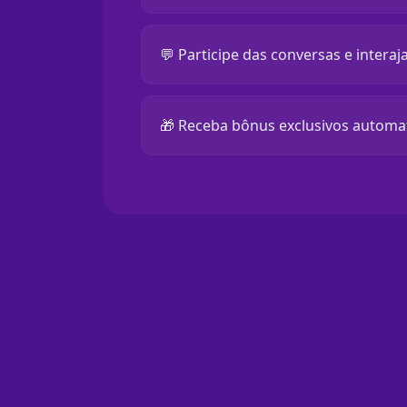
💬 Participe das conversas e interaj
🎁 Receba bônus exclusivos autom