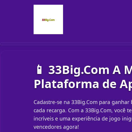
📱 33Big.Com A 
Plataforma de A
Cadastre-se na 33Big.Com para ganhar 
cada recarga. Com a 33Big.Com, você t
incríveis e uma experiência de jogo inig
vencedores agora!