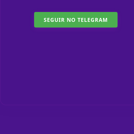
SEGUIR NO TELEGRAM