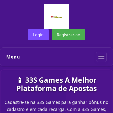
Login
Registrar-se
Menu
📱 33S Games A Melhor
Plataforma de Apostas
Cadastre-se na 33S Games para ganhar bônus no
cadastro e em cada recarga. Com a 33S Games,