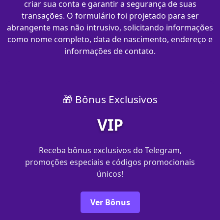
criar sua conta e garantir a segurança de suas
transações. O formulário foi projetado para ser
abrangente mas não intrusivo, solicitando informações
como nome completo, data de nascimento, endereço e
informações de contato.
🎁 Bônus Exclusivos
VIP
Receba bônus exclusivos do Telegram,
promoções especiais e códigos promocionais
únicos!
Ver Bônus