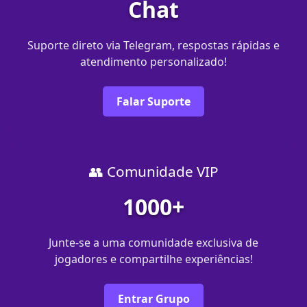
Chat
Suporte direto via Telegram, respostas rápidas e
atendimento personalizado!
Falar Suporte
👥 Comunidade VIP
1000+
Junte-se a uma comunidade exclusiva de
jogadores e compartilhe experiências!
Entrar Grupo