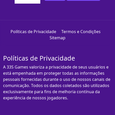
Políticas de Privacidade
Termos e Condições
Sitemap
Políticas de Privacidade
A 33S Games valoriza a privacidade de seus usuários e
está empenhada em proteger todas as informações
pessoais fornecidas durante o uso de nossos canais de
comunicação. Todos os dados coletados são utilizados
exclusivamente para fins de melhoria contínua da
experiência de nossos jogadores.