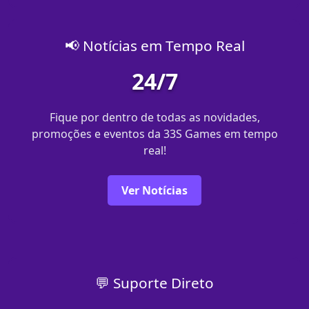
📢 Notícias em Tempo Real
24/7
Fique por dentro de todas as novidades,
promoções e eventos da 33S Games em tempo
real!
Ver Notícias
💬 Suporte Direto