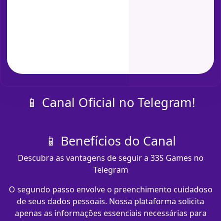
📱 Canal Oficial no Telegram!
📱 Benefícios do Canal
Descubra as vantagens de seguir a 33S Games no
Telegram
O segundo passo envolve o preenchimento cuidadoso
de seus dados pessoais. Nossa plataforma solicita
apenas as informações essenciais necessárias para