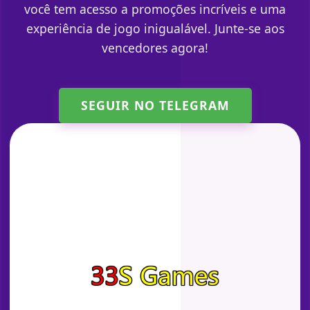
você tem acesso a promoções incríveis e uma
experiência de jogo inigualável. Junte-se aos
vencedores agora!
SEGUIR NO TELEGRAM