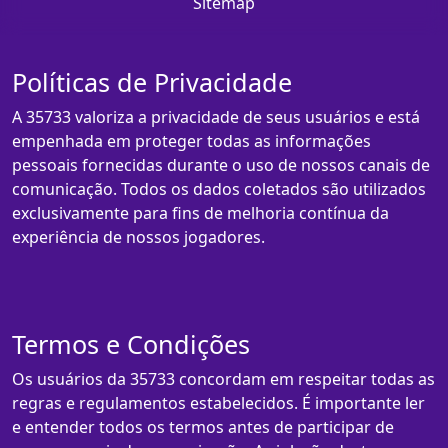
Sitemap
Políticas de Privacidade
A 35733 valoriza a privacidade de seus usuários e está
empenhada em proteger todas as informações
pessoais fornecidas durante o uso de nossos canais de
comunicação. Todos os dados coletados são utilizados
exclusivamente para fins de melhoria contínua da
experiência de nossos jogadores.
Termos e Condições
Os usuários da 35733 concordam em respeitar todas as
regras e regulamentos estabelecidos. É importante ler
e entender todos os termos antes de participar de