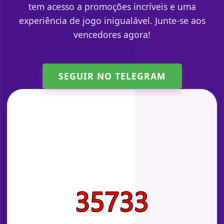
tem acesso a promoções incríveis e uma
experiência de jogo inigualável. Junte-se aos
vencedores agora!
SEGUIR NO TELEGRAM