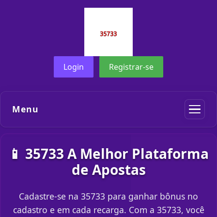
Login
Registrar-se
Menu
📱 35733 A Melhor Plataforma
de Apostas
Cadastre-se na 35733 para ganhar bônus no
cadastro e em cada recarga. Com a 35733, você