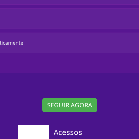
a
aticamente
SEGUIR AGORA
Acessos