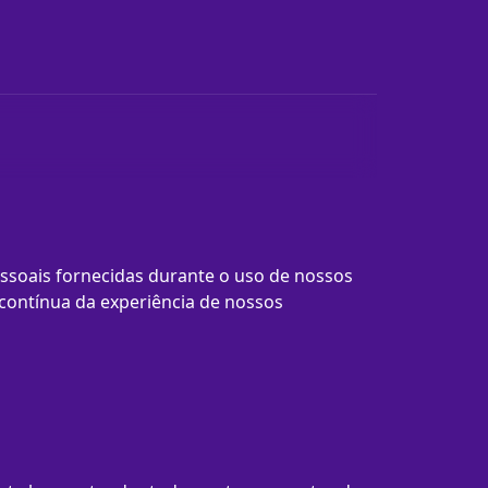
ssoais fornecidas durante o uso de nossos
 contínua da experiência de nossos