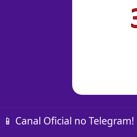
📱 Canal Oficial no Telegram!