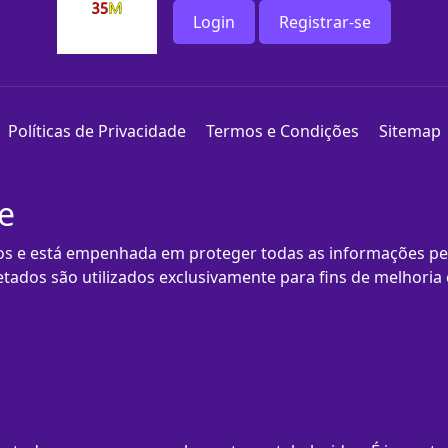
Login
Registrar-se
Políticas de Privacidade
Termos e Condições
Sitemap
de
rios e está empenhada em proteger todas as informações pe
tados são utilizados exclusivamente para fins de melhoria