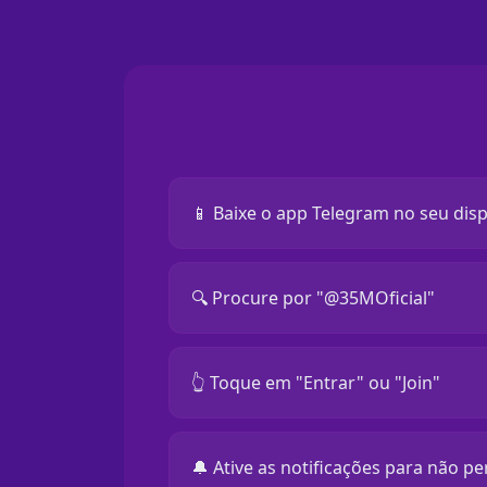
📱 Baixe o app Telegram no seu disp
🔍 Procure por "@35MOficial"
👆 Toque em "Entrar" ou "Join"
🔔 Ative as notificações para não p