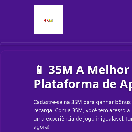
📱 35M A Melhor
Plataforma de A
Cadastre-se na 35M para ganhar bônus 
recarga. Com a 35M, você tem acesso a 
uma experiência de jogo inigualável. J
agora!