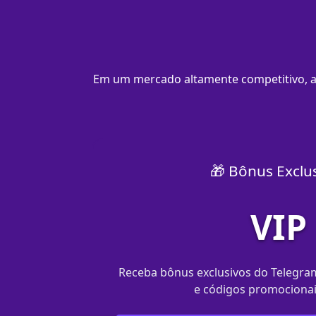
Em um mercado altamente competitivo, a
🎁 Bônus Exclu
VIP
Receba bônus exclusivos do Telegra
e códigos promocionai