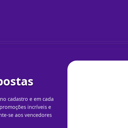
postas
no cadastro e em cada
promoções incríveis e
unte-se aos vencedores