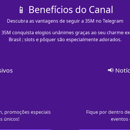
📱 Benefícios do Canal
Descubra as vantagens de seguir a 35M no Telegram
 35M conquista elogios unânimes graças ao seu charme exc
Brasil ; slots e pôquer são especialmente adorados.
sivos
📢 Notí
m, promoções especiais
Fique por dentro d
s únicos!
eventos 