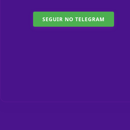
SEGUIR NO TELEGRAM