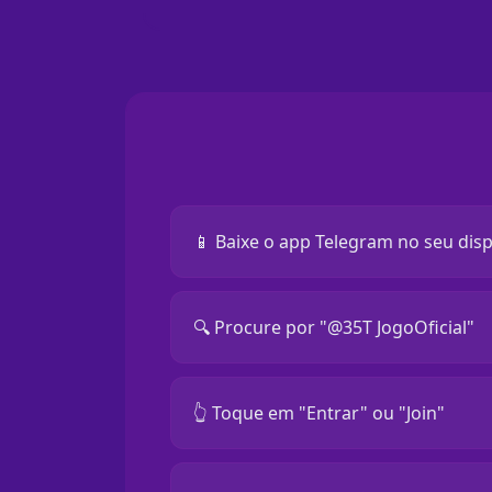
📱 Baixe o app Telegram no seu disp
🔍 Procure por "@35T JogoOficial"
👆 Toque em "Entrar" ou "Join"