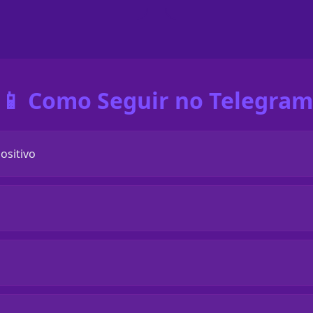
📱 Como Seguir no Telegram
ositivo