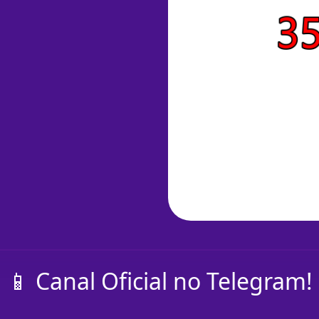
📱 Canal Oficial no Telegram!