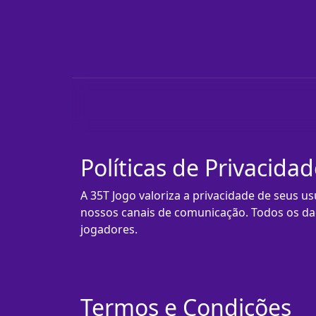
Políticas de Privacida
A 35T Jogo valoriza a privacidade de seus 
nossos canais de comunicação. Todos os dad
jogadores.
Termos e Condições