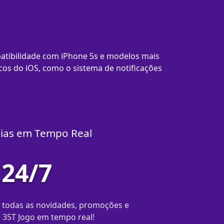
mpatibilidade com iPhone 5s e modelos mais
icos do iOS, como o sistema de notificações
cias em Tempo Real
24/7
e todas as novidades, promoções e
 35T Jogo em tempo real!