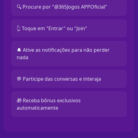
🔍 Procure por "@365Jogos APPOficial"
👆 Toque em "Entrar" ou "Join"
🔔 Ative as notificações para não perder
nada
💬 Participe das conversas e interaja
🎁 Receba bônus exclusivos
automaticamente