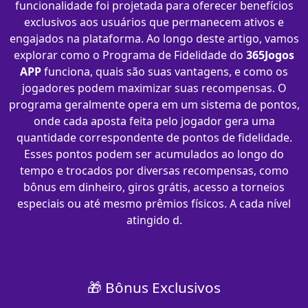
funcionalidade foi projetada para oferecer benefícios
exclusivos aos usuários que permanecem ativos e
engajados na plataforma. Ao longo deste artigo, vamos
explorar como o Programa de Fidelidade do
365Jogos
APP
funciona, quais são suas vantagens, e como os
jogadores podem maximizar suas recompensas. O
programa geralmente opera em um sistema de pontos,
onde cada aposta feita pelo jogador gera uma
quantidade correspondente de pontos de fidelidade.
Esses pontos podem ser acumulados ao longo do
tempo e trocados por diversas recompensas, como
bônus em dinheiro, giros grátis, acesso a torneios
especiais ou até mesmo prêmios físicos. A cada nível
atingido d.
🎁 Bônus Exclusivos