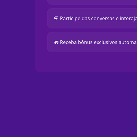
💬 Participe das conversas e interaj
🎁 Receba bônus exclusivos autom