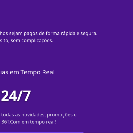
hos sejam pagos de forma rápida e segura.
ito, sem complicações.
cias em Tempo Real
24/7
e todas as novidades, promoções e
 36T.Com em tempo real!