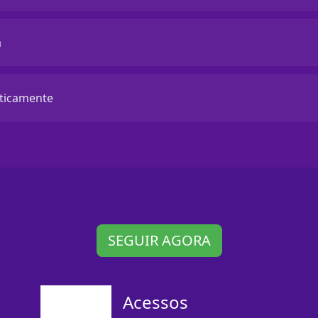
a
aticamente
SEGUIR AGORA
Acessos