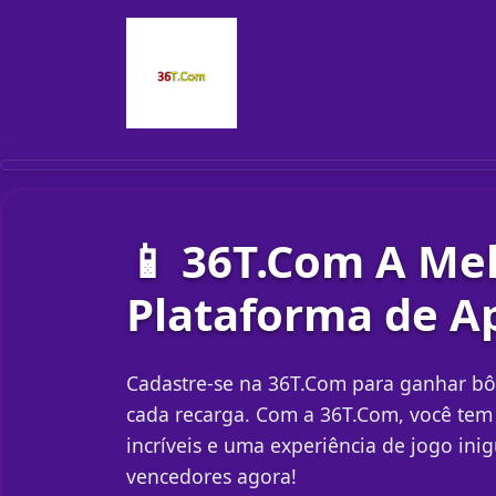
📱 36T.Com A Me
Plataforma de A
Cadastre-se na 36T.Com para ganhar bô
cada recarga. Com a 36T.Com, você tem
incríveis e uma experiência de jogo inig
vencedores agora!