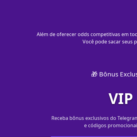
Além de oferecer odds competitivas em tod
Você pode sacar seus 
🎁 Bônus Exclu
VIP
Receba bônus exclusivos do Telegra
e códigos promocionai