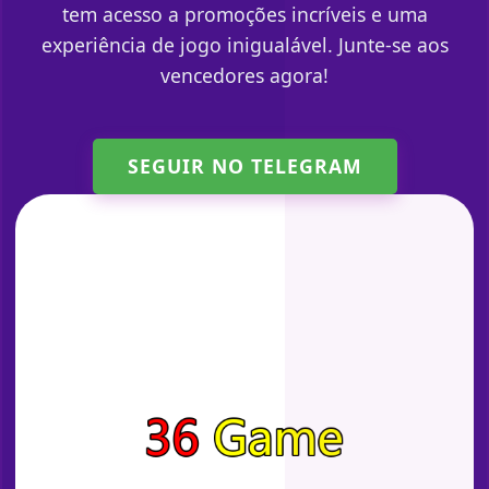
tem acesso a promoções incríveis e uma
experiência de jogo inigualável. Junte-se aos
vencedores agora!
SEGUIR NO TELEGRAM