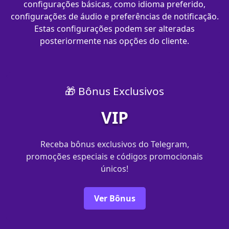
configurações básicas, como idioma preferido,
configurações de áudio e preferências de notificação.
Estas configurações podem ser alteradas
posteriormente nas opções do cliente.
🎁 Bônus Exclusivos
VIP
Receba bônus exclusivos do Telegram,
promoções especiais e códigos promocionais
únicos!
Ver Bônus