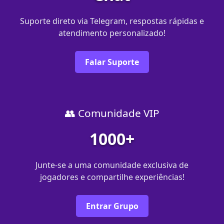
Suporte direto via Telegram, respostas rápidas e
atendimento personalizado!
Falar Suporte
👥 Comunidade VIP
1000+
Junte-se a uma comunidade exclusiva de
jogadores e compartilhe experiências!
Entrar Grupo