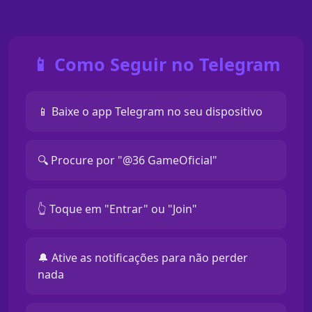
📱 Como Seguir no Telegram
📱 Baixe o app Telegram no seu dispositivo
🔍 Procure por "@36 GameOficial"
👆 Toque em "Entrar" ou "Join"
🔔 Ative as notificações para não perder
nada