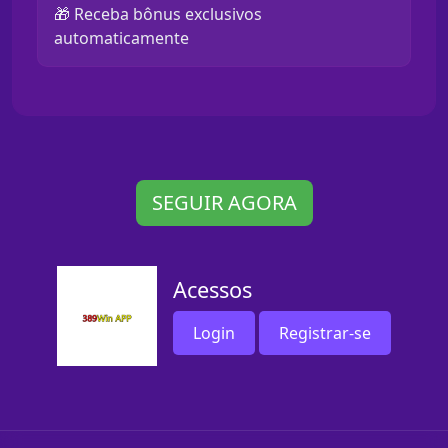
🎁 Receba bônus exclusivos
automaticamente
SEGUIR AGORA
Acessos
Login
Registrar-se