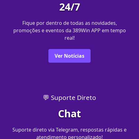
24/7
Fique por dentro de todas as novidades,
promoções e eventos da 389Win APP em tempo
real!
Ver Notícias
💬 Suporte Direto
Chat
Suporte direto via Telegram, respostas rápidas e
atendimento personalizado!