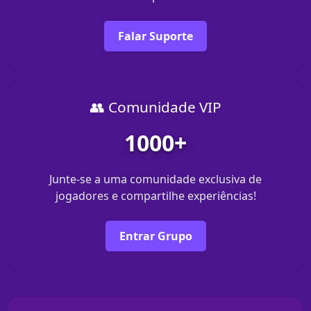
Falar Suporte
👥 Comunidade VIP
1000+
Junte-se a uma comunidade exclusiva de
jogadores e compartilhe experiências!
Entrar Grupo