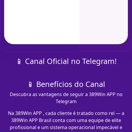
📱 Canal Oficial no Telegram!
📱 Benefícios do Canal
Descubra as vantagens de seguir a 389Win APP no
Telegram
Na 389Win APP , cada cliente é tratado como rei — a
389Win APP Brasil conta com uma equipe de elite
profissional e um sistema operacional impecável e