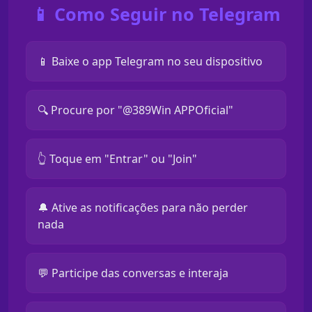
📱 Como Seguir no Telegram
📱 Baixe o app Telegram no seu dispositivo
🔍 Procure por "@389Win APPOficial"
👆 Toque em "Entrar" ou "Join"
🔔 Ative as notificações para não perder
nada
💬 Participe das conversas e interaja