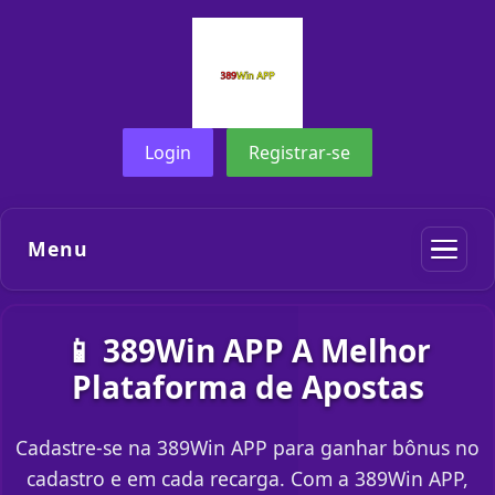
Login
Registrar-se
Menu
📱 389Win APP A Melhor
Plataforma de Apostas
Cadastre-se na 389Win APP para ganhar bônus no
cadastro e em cada recarga. Com a 389Win APP,