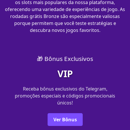
os slots mais populares da nossa plataforma,
oferecendo uma variedade de experiências de jogo. As
rodadas grátis Bronze são especialmente valiosas
porque permitem que você teste estratégias e
descubra novos jogos favoritos.
🎁 Bônus Exclusivos
VIP
Receba bônus exclusivos do Telegram,
promoções especiais e códigos promocionais
únicos!
Ver Bônus