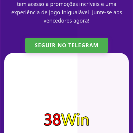
tem acesso a promoções incríveis e uma
experiência de jogo inigualável. Junte-se aos
vencedores agora!
SEGUIR NO TELEGRAM