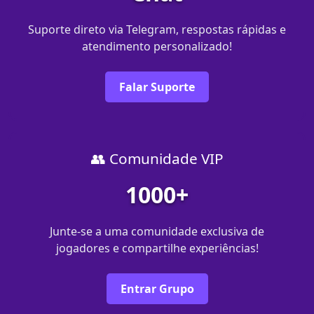
Suporte direto via Telegram, respostas rápidas e
atendimento personalizado!
Falar Suporte
👥 Comunidade VIP
1000+
Junte-se a uma comunidade exclusiva de
jogadores e compartilhe experiências!
Entrar Grupo