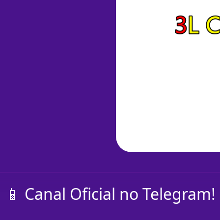
📱 Canal Oficial no Telegram!