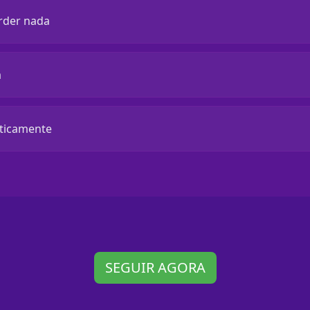
erder nada
a
aticamente
SEGUIR AGORA