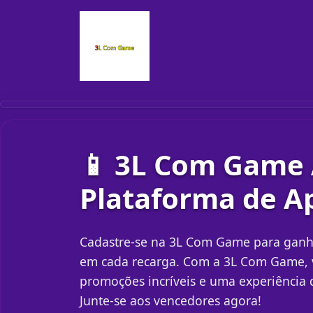
📱 3L Com Game 
Plataforma de A
Cadastre-se na 3L Com Game para ganh
em cada recarga. Com a 3L Com Game, 
promoções incríveis e uma experiência d
Junte-se aos vencedores agora!