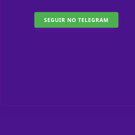
SEGUIR NO TELEGRAM