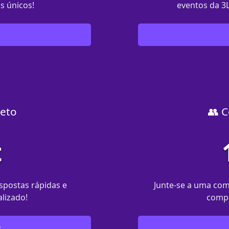
s únicos!
eventos da 3
reto
👥 
t
espostas rápidas e
Junte-se a uma com
lizado!
compa
e