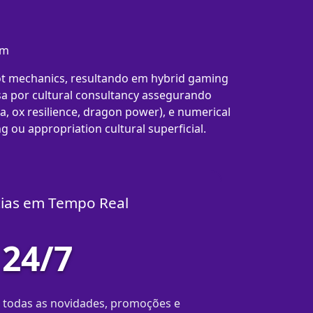
am
lot mechanics, resultando em hybrid gaming
ssa por cultural consultancy assegurando
ça, ox resilience, dragon power), e numerical
 ou appropriation cultural superficial.
cias em Tempo Real
24/7
e todas as novidades, promoções e