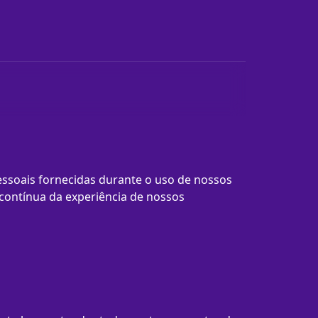
essoais fornecidas durante o uso de nossos
 contínua da experiência de nossos