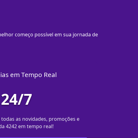
melhor começo possível em sua jornada de
cias em Tempo Real
24/7
e todas as novidades, promoções e
da 4242 em tempo real!