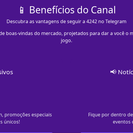
📱 Benefícios do Canal
Descubra as vantagens de seguir a 4242 no Telegram
e boas-vindas do mercado, projetados para dar a você o 
jogo.
sivos
📢 Notí
m, promoções especiais
Fique por dentro d
s únicos!
eventos 