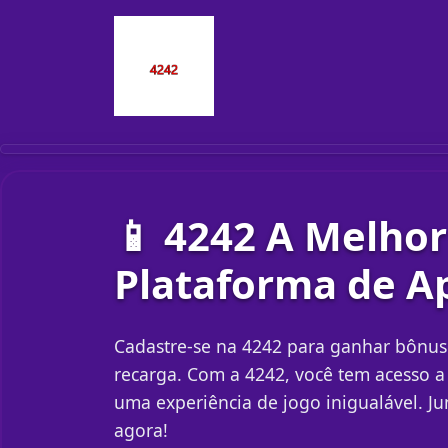
📱 4242 A Melhor
Plataforma de A
Cadastre-se na 4242 para ganhar bônus
recarga. Com a 4242, você tem acesso a
uma experiência de jogo inigualável. J
agora!