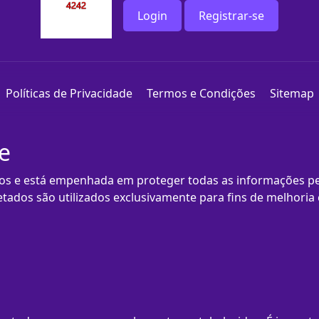
Login
Registrar-se
Políticas de Privacidade
Termos e Condições
Sitemap
de
rios e está empenhada em proteger todas as informações p
tados são utilizados exclusivamente para fins de melhoria