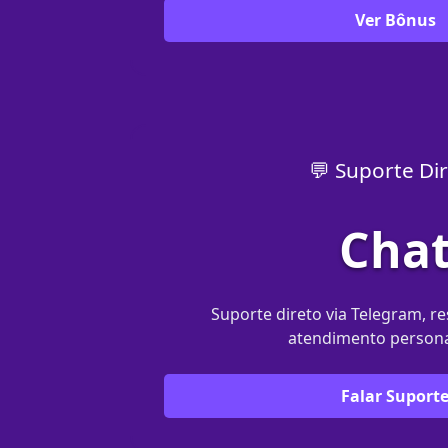
Ver Bônus
💬 Suporte Di
Cha
Suporte direto via Telegram, r
atendimento persona
Falar Suport