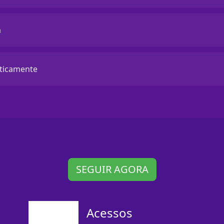
a
aticamente
SEGUIR AGORA
Acessos