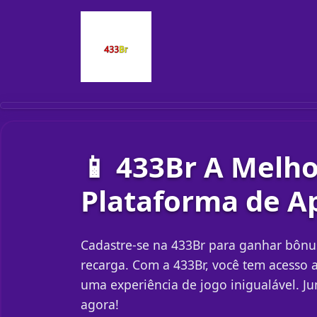
📱 433Br A Melh
Plataforma de A
Cadastre-se na 433Br para ganhar bônu
recarga. Com a 433Br, você tem acesso a
uma experiência de jogo inigualável. J
agora!