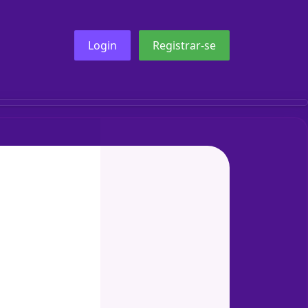
Login
Registrar-se