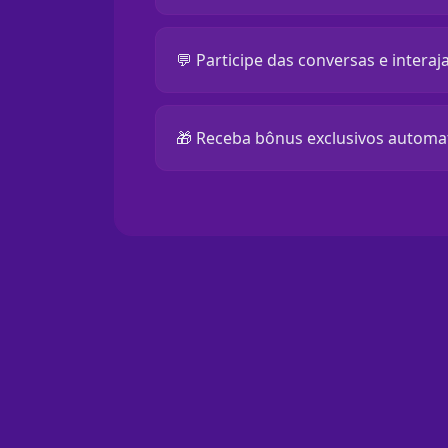
💬 Participe das conversas e interaj
🎁 Receba bônus exclusivos autom