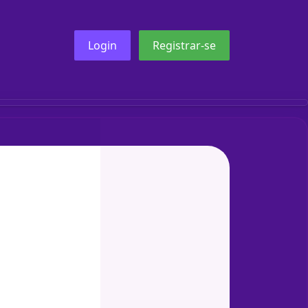
Login
Registrar-se