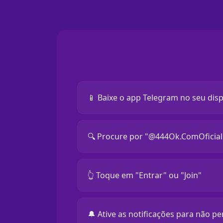
📱 Baixe o app Telegram no seu disp
🔍 Procure por "@444Ok.ComOficial
👆 Toque em "Entrar" ou "Join"
🔔 Ative as notificações para não p