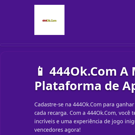
📱 444Ok.Com A 
Plataforma de A
Cadastre-se na 444Ok.Com para ganhar
cada recarga. Com a 444Ok.Com, você 
incríveis e uma experiência de jogo inig
vencedores agora!