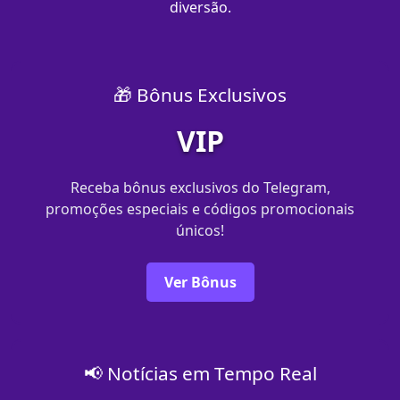
diversão.
🎁 Bônus Exclusivos
VIP
Receba bônus exclusivos do Telegram,
promoções especiais e códigos promocionais
únicos!
Ver Bônus
📢 Notícias em Tempo Real