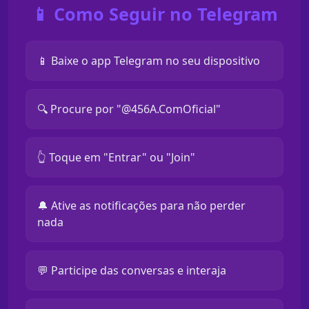
📱 Como Seguir no Telegram
📱 Baixe o app Telegram no seu dispositivo
🔍 Procure por "@456A.ComOficial"
👆 Toque em "Entrar" ou "Join"
🔔 Ative as notificações para não perder
nada
💬 Participe das conversas e interaja