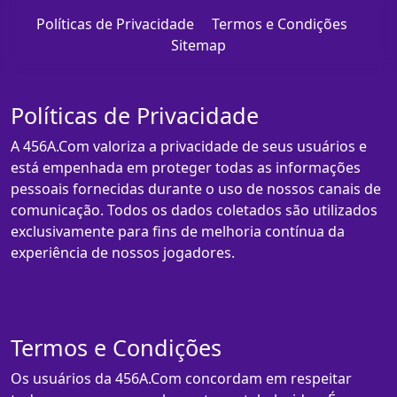
Políticas de Privacidade
Termos e Condições
Sitemap
Políticas de Privacidade
A 456A.Com valoriza a privacidade de seus usuários e
está empenhada em proteger todas as informações
pessoais fornecidas durante o uso de nossos canais de
comunicação. Todos os dados coletados são utilizados
exclusivamente para fins de melhoria contínua da
experiência de nossos jogadores.
Termos e Condições
Os usuários da 456A.Com concordam em respeitar