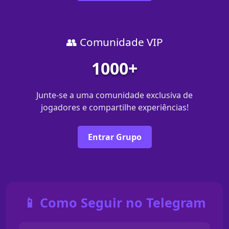
👥 Comunidade VIP
1000+
Junte-se a uma comunidade exclusiva de
jogadores e compartilhe experiências!
Entrar Grupo
📱 Como Seguir no Telegram