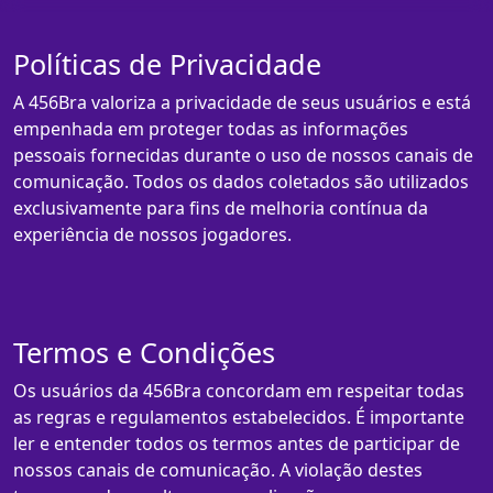
Políticas de Privacidade
A 456Bra valoriza a privacidade de seus usuários e está
empenhada em proteger todas as informações
pessoais fornecidas durante o uso de nossos canais de
comunicação. Todos os dados coletados são utilizados
exclusivamente para fins de melhoria contínua da
experiência de nossos jogadores.
Termos e Condições
Os usuários da 456Bra concordam em respeitar todas
as regras e regulamentos estabelecidos. É importante
ler e entender todos os termos antes de participar de
nossos canais de comunicação. A violação destes