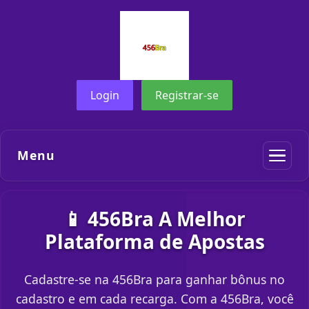
Login
Registrar-se
Menu
📱 456Bra A Melhor
Plataforma de Apostas
Cadastre-se na 456Bra para ganhar bônus no
cadastro e em cada recarga. Com a 456Bra, você