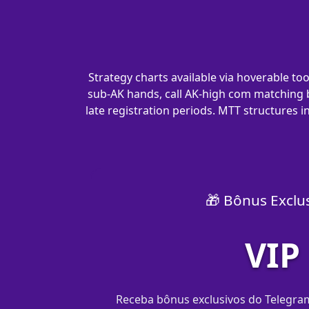
Strategy charts available via hoverable to
sub-AK hands, call AK-high com matching 
late registration periods. MTT structures
🎁 Bônus Exclu
VIP
Receba bônus exclusivos do Telegra