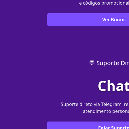
e códigos promocionai
Ver Bônus
💬 Suporte Di
Cha
Suporte direto via Telegram, r
atendimento persona
Falar Suport