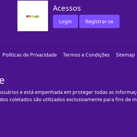
Acessos
Login
Registrar-se
Políticas de Privacidade
Termos e Condições
Sitemap
de
s usuários e está empenhada em proteger todas as informaç
os coletados são utilizados exclusivamente para fins de m