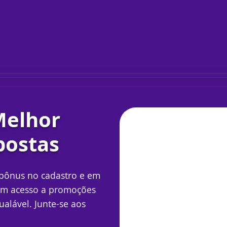
Melhor
postas
 bônus no cadastro e em
tem acesso a promoções
ualável. Junte-se aos