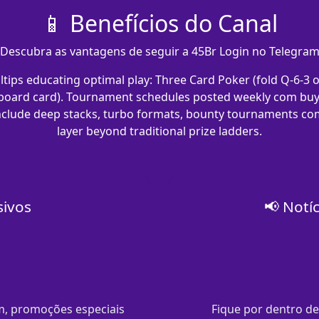
📱 Benefícios do Canal
Descubra as vantagens de seguir a 45Br Login no Telegra
oltips educating optimal play: Three Card Poker (fold Q-6-3 o
board card). Tournament schedules posted weekly com buy-
 include deep stacks, turbo formats, bounty tournaments co
layer beyond traditional prize ladders.
sivos
📢 Notí
m, promoções especiais
Fique por dentro d