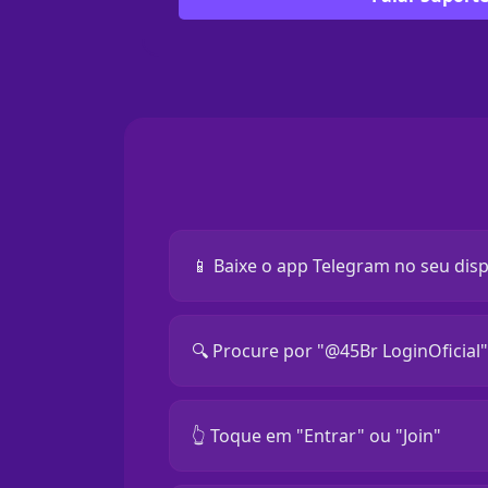
📱 Baixe o app Telegram no seu disp
🔍 Procure por "@45Br LoginOficial"
👆 Toque em "Entrar" ou "Join"