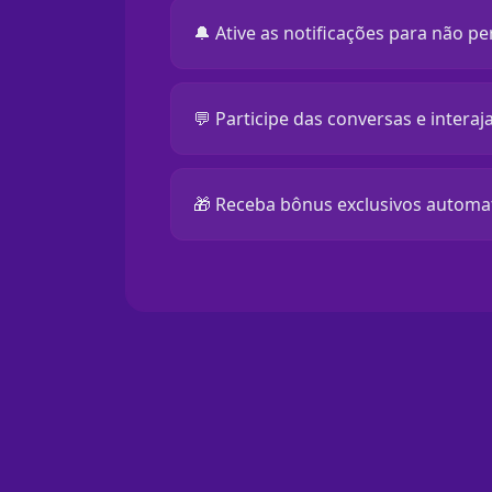
🔔 Ative as notificações para não p
💬 Participe das conversas e interaj
🎁 Receba bônus exclusivos autom