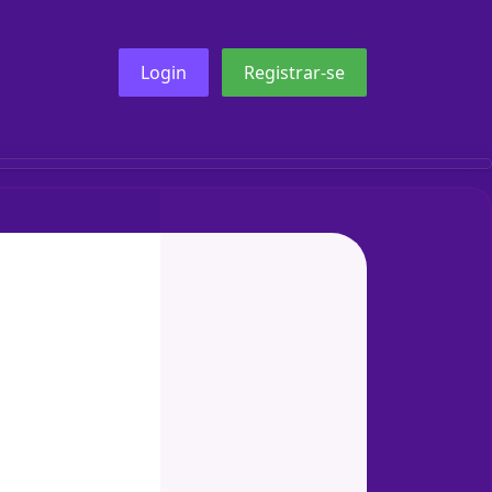
Login
Registrar-se