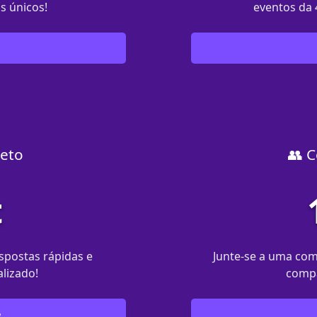
s únicos!
eventos da 
reto
👥 
t
espostas rápidas e
Junte-se a uma com
lizado!
compa
e