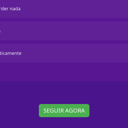
erder nada
a
aticamente
SEGUIR AGORA