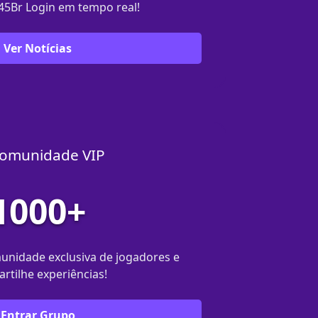
45Br Login em tempo real!
Ver Notícias
Comunidade VIP
1000+
unidade exclusiva de jogadores e
rtilhe experiências!
Entrar Grupo