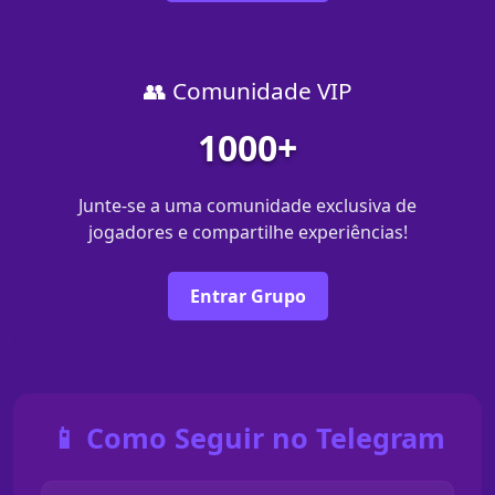
👥 Comunidade VIP
1000+
Junte-se a uma comunidade exclusiva de
jogadores e compartilhe experiências!
Entrar Grupo
📱 Como Seguir no Telegram