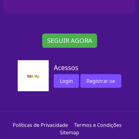
SEGUIR AGORA
Acessos
Login
Registrar-se
Políticas de Privacidade
Termos e Condições
Sitemap