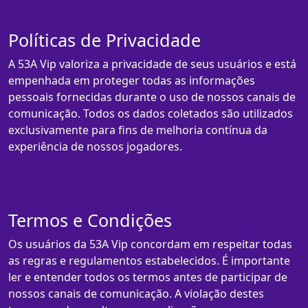
Políticas de Privacidade
A 53A Vip valoriza a privacidade de seus usuários e está
empenhada em proteger todas as informações
pessoais fornecidas durante o uso de nossos canais de
comunicação. Todos os dados coletados são utilizados
exclusivamente para fins de melhoria contínua da
experiência de nossos jogadores.
Termos e Condições
Os usuários da 53A Vip concordam em respeitar todas
as regras e regulamentos estabelecidos. É importante
ler e entender todos os termos antes de participar de
nossos canais de comunicação. A violação destes