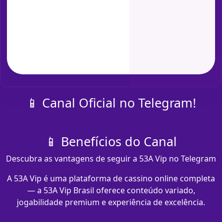
📱 Canal Oficial no Telegram!
📱 Benefícios do Canal
Descubra as vantagens de seguir a 53A Vip no Telegram
A 53A Vip é uma plataforma de cassino online completa
— a 53A Vip Brasil oferece conteúdo variado,
jogabilidade premium e experiência de excelência.