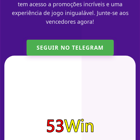
tem acesso a promoções incríveis e uma
experiência de jogo inigualável. Junte-se aos
vencedores agora!
SEGUIR NO TELEGRAM