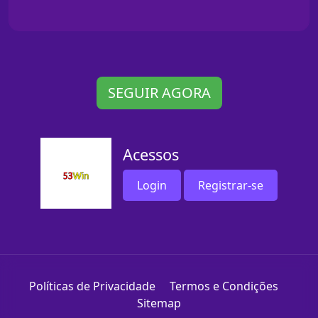
SEGUIR AGORA
Acessos
Login
Registrar-se
Políticas de Privacidade
Termos e Condições
Sitemap