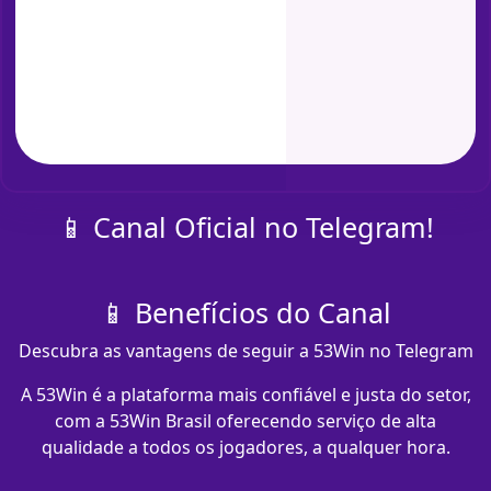
📱 Canal Oficial no Telegram!
📱 Benefícios do Canal
Descubra as vantagens de seguir a 53Win no Telegram
A 53Win é a plataforma mais confiável e justa do setor,
com a 53Win Brasil oferecendo serviço de alta
qualidade a todos os jogadores, a qualquer hora.