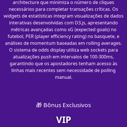
architecture que minimiza o número de cliques
necessários para completar transações críticas. Os
widgets de estatísticas integram visualizações de dados
interativas desenvolvidas com D3.js, apresentando
métricas avançadas como xG (expected goals) no
futebol, PER (player efficiency rating) no basquete, e
análises de momentum baseadas em rolling averages.
O sistema de odds display utiliza web sockets para
atualizações push em intervalos de 100-300ms,
garantindo que os apostadores tenham acesso às
linhas mais recentes sem necessidade de polling
manual.
🎁 Bônus Exclusivos
VIP