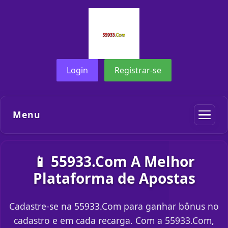
Login
Registrar-se
Menu
📱 55933.Com A Melhor
Plataforma de Apostas
Cadastre-se na 55933.Com para ganhar bônus no
cadastro e em cada recarga. Com a 55933.Com,