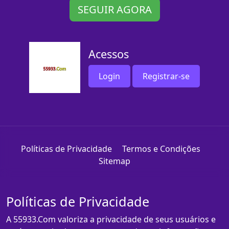
SEGUIR AGORA
Acessos
Login
Registrar-se
Políticas de Privacidade
Termos e Condições
Sitemap
Políticas de Privacidade
A 55933.Com valoriza a privacidade de seus usuários e