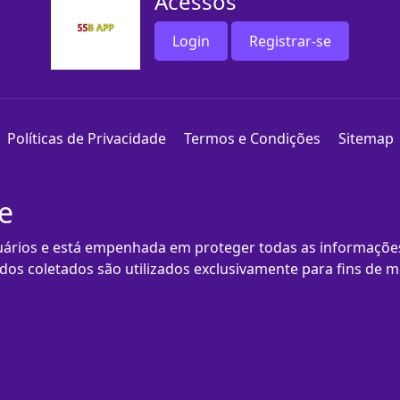
Acessos
Login
Registrar-se
Políticas de Privacidade
Termos e Condições
Sitemap
de
suários e está empenhada em proteger todas as informaçõe
os coletados são utilizados exclusivamente para fins de m