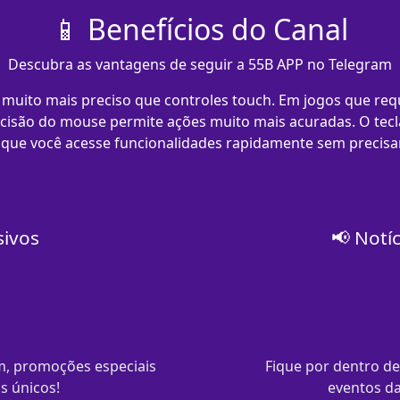
📱 Benefícios do Canal
Descubra as vantagens de seguir a 55B APP no Telegram
 muito mais preciso que controles touch. Em jogos que r
recisão do mouse permite ações muito mais acuradas. O tec
o que você acesse funcionalidades rapidamente sem precis
sivos
📢 Notí
m, promoções especiais
Fique por dentro d
s únicos!
eventos d