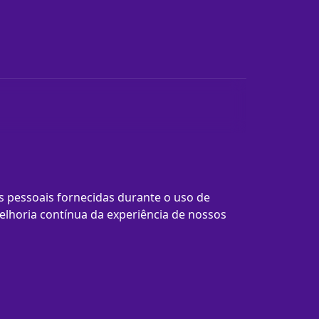
s pessoais fornecidas durante o uso de
elhoria contínua da experiência de nossos