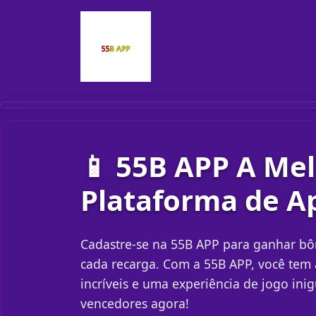
📱 55B APP A Me
Plataforma de A
Cadastre-se na 55B APP para ganhar bô
cada recarga. Com a 55B APP, você tem
incríveis e uma experiência de jogo inig
vencedores agora!