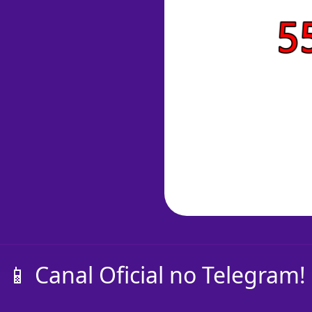
📱 Canal Oficial no Telegram!