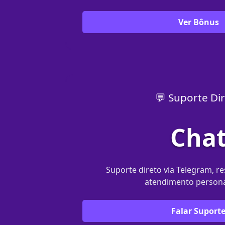
Ver Bônus
💬 Suporte Di
Cha
Suporte direto via Telegram, r
atendimento persona
Falar Suport