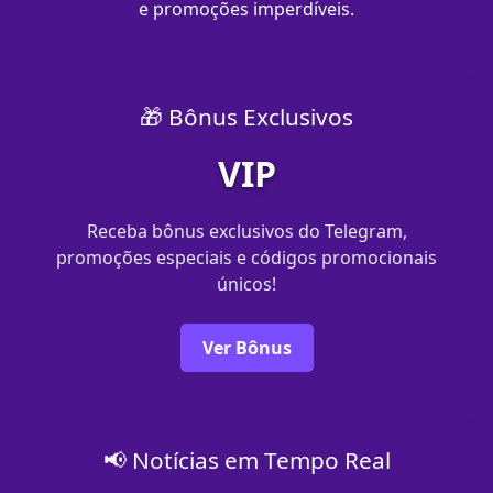
e promoções imperdíveis.
🎁 Bônus Exclusivos
VIP
Receba bônus exclusivos do Telegram,
promoções especiais e códigos promocionais
únicos!
Ver Bônus
📢 Notícias em Tempo Real