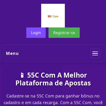
Login
Registrar-se
Menu
📱 55C Com A Melhor
Plataforma de Apostas
Cadastre-se na 55C Com para ganhar bônus no
cadastro e em cada recarga. Com a 55C Com, você