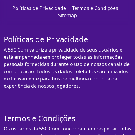
Políticas de Privacidade
Termos e Condições
Sitemap
Políticas de Privacidade
A 55C Com valoriza a privacidade de seus usuários e
está empenhada em proteger todas as informações
pessoais fornecidas durante o uso de nossos canais de
comunicação. Todos os dados coletados são utilizados
exclusivamente para fins de melhoria contínua da
experiência de nossos jogadores.
Termos e Condições
Os usuários da 55C Com concordam em respeitar todas