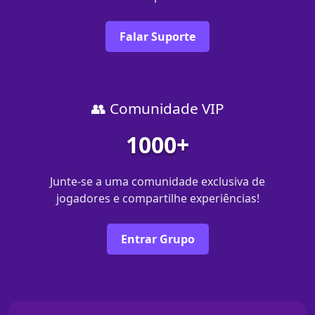
Falar Suporte
👥 Comunidade VIP
1000+
Junte-se a uma comunidade exclusiva de
jogadores e compartilhe experiências!
Entrar Grupo