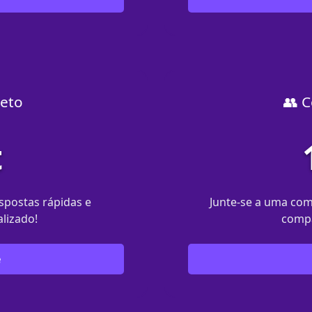
reto
👥 
t
espostas rápidas e
Junte-se a uma com
lizado!
compa
e