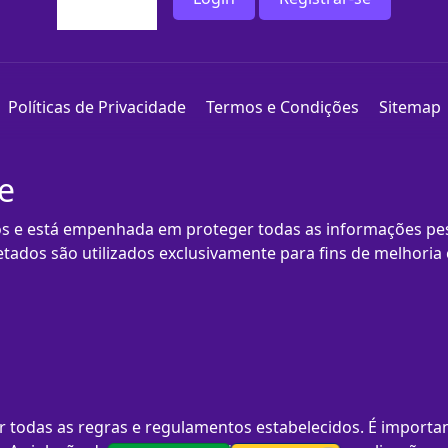
Políticas de Privacidade
Termos e Condições
Sitemap
de
ios e está empenhada em proteger todas as informações pe
tados são utilizados exclusivamente para fins de melhoria
todas as regras e regulamentos estabelecidos. É importan