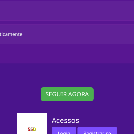
a
aticamente
SEGUIR AGORA
Acessos
Login
Registrar-se