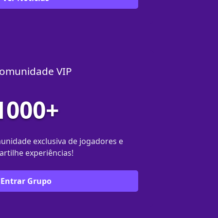
Comunidade VIP
1000+
unidade exclusiva de jogadores e
rtilhe experiências!
Entrar Grupo