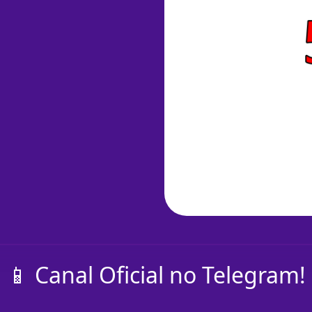
📱 Canal Oficial no Telegram!