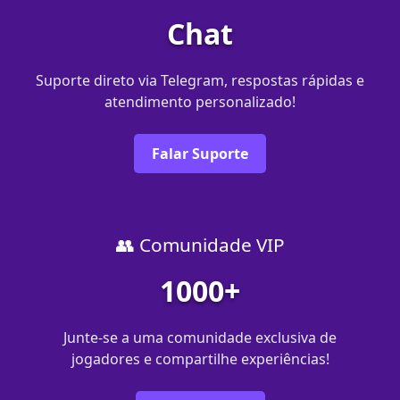
Chat
Suporte direto via Telegram, respostas rápidas e
atendimento personalizado!
Falar Suporte
👥 Comunidade VIP
1000+
Junte-se a uma comunidade exclusiva de
jogadores e compartilhe experiências!