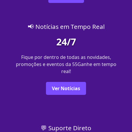
📢 Notícias em Tempo Real
24/7
Fique por dentro de todas as novidades,
promoções e eventos da 55Ganhe em tempo
real!
Ver Notícias
💬 Suporte Direto