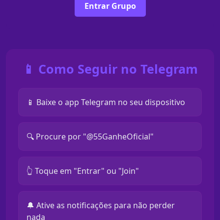
Entrar Grupo
📱 Como Seguir no Telegram
📱 Baixe o app Telegram no seu dispositivo
🔍 Procure por "@55GanheOficial"
👆 Toque em "Entrar" ou "Join"
🔔 Ative as notificações para não perder
nada