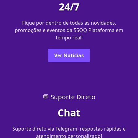
24/7
Fique por dentro de todas as novidades,
promoções e eventos da 55QQ Plataforma em
tempo real!
Ver Notícias
💬 Suporte Direto
Chat
Suporte direto via Telegram, respostas rápidas e
atendimento personalizado!