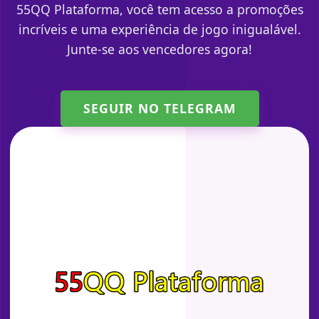
55QQ Plataforma, você tem acesso a promoções
incríveis e uma experiência de jogo inigualável.
Junte-se aos vencedores agora!
SEGUIR NO TELEGRAM