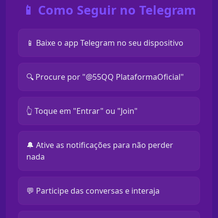
📱 Como Seguir no Telegram
📱 Baixe o app Telegram no seu dispositivo
🔍 Procure por "@55QQ PlataformaOficial"
👆 Toque em "Entrar" ou "Join"
🔔 Ative as notificações para não perder
nada
💬 Participe das conversas e interaja