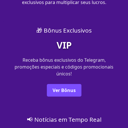
exclusivos para multiplicar seus lucros.
🎁 Bônus Exclusivos
VIP
Receba bônus exclusivos do Telegram,
promoções especiais e códigos promocionais
únicos!
Ver Bônus
📢 Notícias em Tempo Real