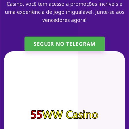
Casino, você tem acesso a promoções incríveis e
uma experiência de jogo inigualável. Junte-se aos
vencedores agora!
SEGUIR NO TELEGRAM