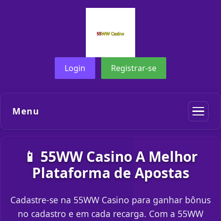
Login
Registrar-se
Menu
📱 55WW Casino A Melhor
Plataforma de Apostas
Cadastre-se na 55WW Casino para ganhar bônus
no cadastro e em cada recarga. Com a 55WW