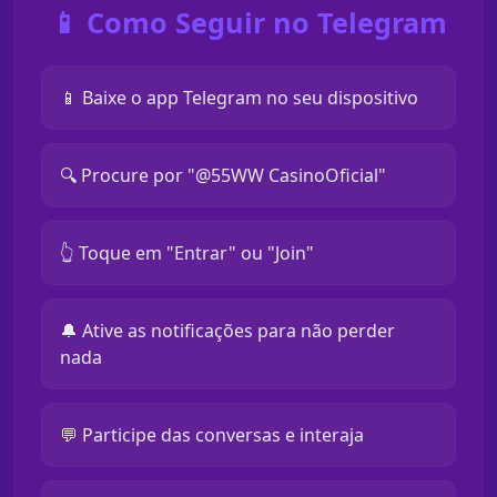
📱 Como Seguir no Telegram
📱 Baixe o app Telegram no seu dispositivo
🔍 Procure por "@55WW CasinoOficial"
👆 Toque em "Entrar" ou "Join"
🔔 Ative as notificações para não perder
nada
💬 Participe das conversas e interaja