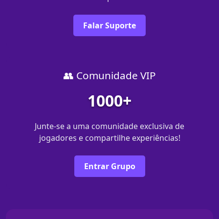
Falar Suporte
👥 Comunidade VIP
1000+
Junte-se a uma comunidade exclusiva de
jogadores e compartilhe experiências!
Entrar Grupo