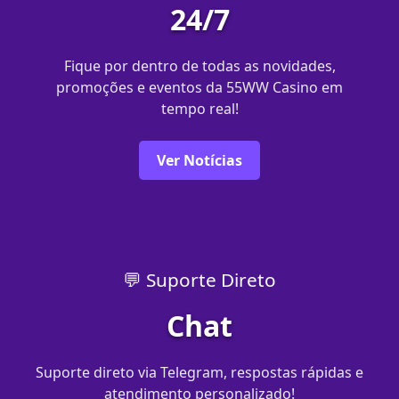
24/7
Fique por dentro de todas as novidades,
promoções e eventos da 55WW Casino em
tempo real!
Ver Notícias
💬 Suporte Direto
Chat
Suporte direto via Telegram, respostas rápidas e
atendimento personalizado!