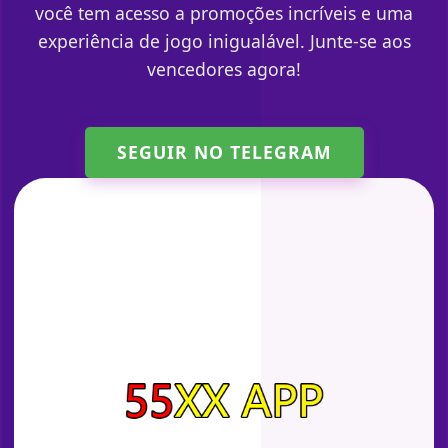
você tem acesso a promoções incríveis e uma
experiência de jogo inigualável. Junte-se aos
vencedores agora!
SEGUIR NO TELEGRAM