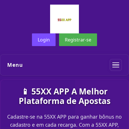
Login
Registrar-se
Menu
📱 55XX APP A Melhor
Plataforma de Apostas
Cadastre-se na 55XX APP para ganhar bônus no
cadastro e em cada recarga. Com a 55XX APP,