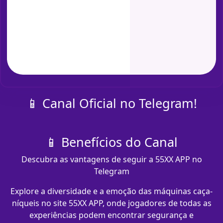
📱 Canal Oficial no Telegram!
📱 Benefícios do Canal
Descubra as vantagens de seguir a 55XX APP no
Telegram
Explore a diversidade e a emoção das máquinas caça-
níqueis no site 55XX APP, onde jogadores de todas as
experiências podem encontrar segurança e