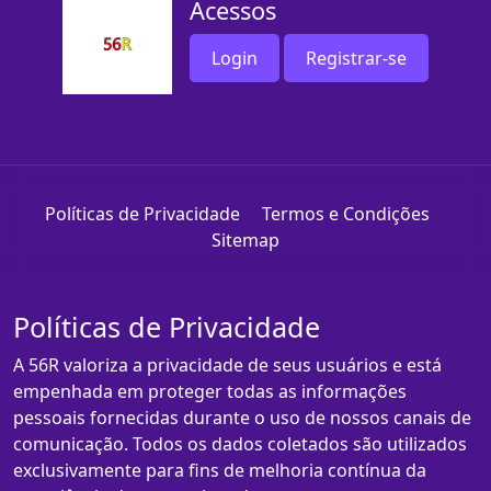
Acessos
Login
Registrar-se
Políticas de Privacidade
Termos e Condições
Sitemap
Políticas de Privacidade
A 56R valoriza a privacidade de seus usuários e está
empenhada em proteger todas as informações
pessoais fornecidas durante o uso de nossos canais de
comunicação. Todos os dados coletados são utilizados
exclusivamente para fins de melhoria contínua da