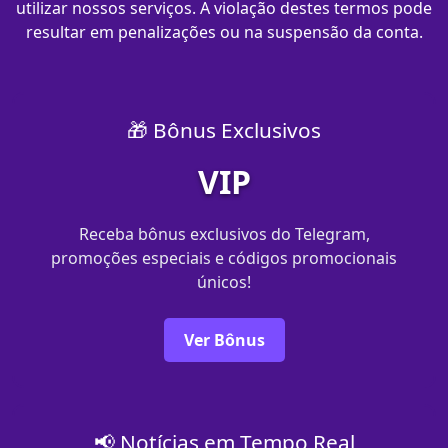
utilizar nossos serviços. A violação destes termos pode
resultar em penalizações ou na suspensão da conta.
🎁 Bônus Exclusivos
VIP
Receba bônus exclusivos do Telegram,
promoções especiais e códigos promocionais
únicos!
Ver Bônus
📢 Notícias em Tempo Real