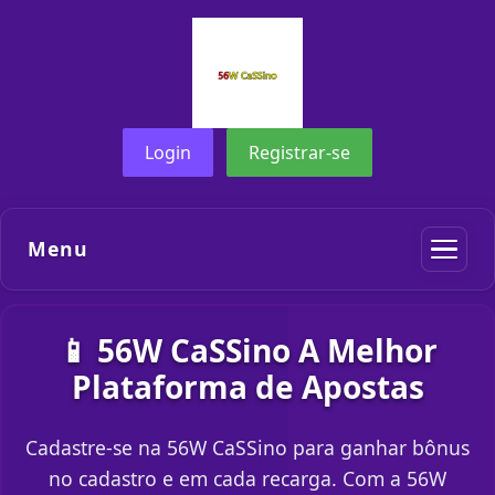
Login
Registrar-se
Menu
📱 56W CaSSino A Melhor
Plataforma de Apostas
Cadastre-se na 56W CaSSino para ganhar bônus
no cadastro e em cada recarga. Com a 56W