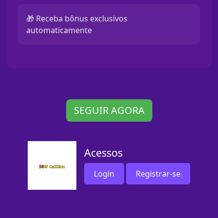
🎁 Receba bônus exclusivos
automaticamente
SEGUIR AGORA
Acessos
Login
Registrar-se