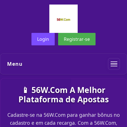
Login
Registrar-se
Menu
📱 56W.Com A Melhor
Plataforma de Apostas
Cadastre-se na 56W.Com para ganhar bônus no
cadastro e em cada recarga. Com a 56W.Com,