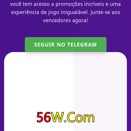
você tem acesso a promoções incríveis e uma
experiência de jogo inigualável. Junte-se aos
vencedores agora!
SEGUIR NO TELEGRAM