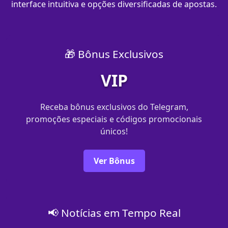
interface intuitiva e opções diversificadas de apostas.
🎁 Bônus Exclusivos
VIP
Receba bônus exclusivos do Telegram,
promoções especiais e códigos promocionais
únicos!
Ver Bônus
📢 Notícias em Tempo Real