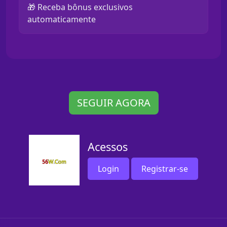
🎁 Receba bônus exclusivos
automaticamente
SEGUIR AGORA
Acessos
Login
Registrar-se